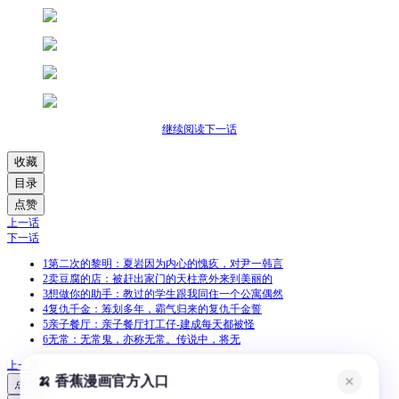
继续阅读下一话
收藏
目录
点赞
上一话
下一话
1
第二次的黎明：夏岩因为内心的愧疚，对尹一韩言
2
卖豆腐的店：被赶出家门的天柱意外来到美丽的
3
想做你的助手：教过的学生跟我同住一个公寓偶然
4
复仇千金：筹划多年，霸气归来的复仇千金誓
5
亲子餐厅：亲子餐厅打工仔-建成每天都被怪
6
无常：无常鬼，亦称无常。传说中，将无
上一话
🍌 香蕉漫画官方入口
✕
点赞